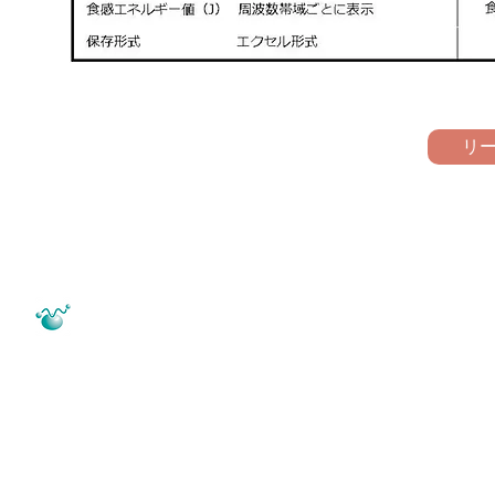
リー
（有）生物振動研究所
〒700－0014
広島県東広島市西条昭
Applied Vibro-Acoustics Inc.
082-436-39
TEL：
電話受付時間：
9:00 ～ 12:00 ／